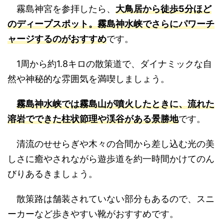
霧島神宮を参拝したら、
大鳥居から徒歩5分ほど
のディープスポット。霧島神水峡でさらにパワーチ
ャージするのがおすすめ
です。
1周から約1.8キロの散策道で、ダイナミックな自
然や神秘的な雰囲気を満喫しましょう。
霧島神水峡では霧島山が噴火したときに、流れた
溶岩でできた柱状節理や渓谷がある景勝地
です。
清流のせせらぎや木々の合間から差し込む光の美
しさに癒やされながら遊歩道を約一時間かけてのん
びりあるきましょう。
散策路は舗装されていない部分もあるので、スニ
ーカーなど歩きやすい靴がおすすめです。