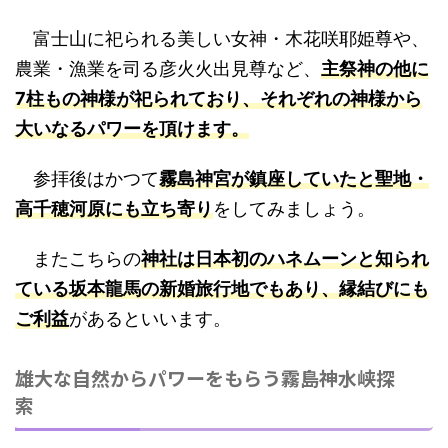
富士山に祀られる美しい女神・木花咲耶姫尊や、
農業・漁業を司る彦火火出見尊など、
主祭神の他に
7柱もの神様が祀られており、それぞれの神様から
大いなるパワーを頂けます。
参拝後はかつて
霧島神宮が鎮座していたと聖地・
高千穂河原にも立ち寄り
をしてみましょう。
またこちらの
神社は日本初のハネムーンと知られ
ている坂本龍馬の新婚旅行地でもあり、縁結びにも
ご利益
があるといいます。
雄大な自然からパワーをもらう霧島神水峡探
索