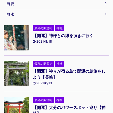
自愛
風水
最高の開運術
神社
【開運】神様との縁を頂きに行く
2021/8/18
最高の開運術
神社
【開運】神々が宿る島で開運の島旅をし
よう【長崎】
2021/8/13
最高の開運術
神社
【開運】大分のパワースポット巡り【神