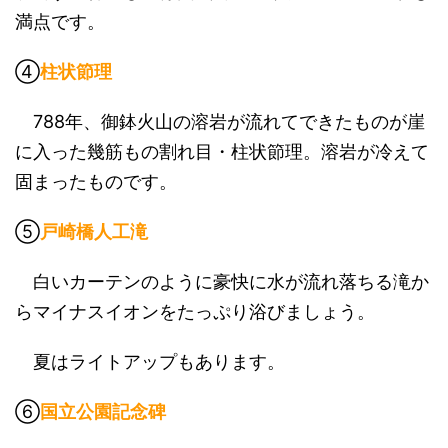
満点です。
④
柱状節理
788年、御鉢火山の溶岩が流れてできたものが崖
に入った幾筋もの割れ目・柱状節理。溶岩が冷えて
固まったものです。
⑤
戸崎橋人工滝
白いカーテンのように豪快に水が流れ落ちる滝か
らマイナスイオンをたっぷり浴びましょう。
夏はライトアップもあります。
⑥
国立公園記念碑