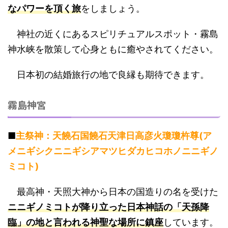
なパワーを頂く旅
をしましょう。
神社の近くにあるスピリチュアルスポット・霧島
神水峡を散策して心身ともに癒やされてください。
日本初の結婚旅行の地で良縁も期待できます。
霧島神宮
■
主祭神：天饒石国饒石天津日高彦火瓊瓊杵尊(ア
メニギシクニニギシアマツヒダカヒコホノニニギノ
ミコト)
最高神・天照大神から日本の国造りの名を受けた
ニニギノミコトが降り立った日本神話の「天孫降
臨」の地と言われる神聖な場所に鎮座
しています。