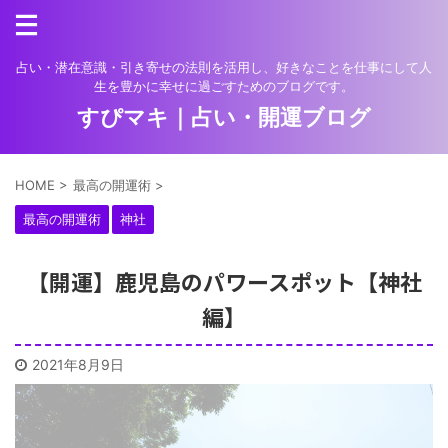
占い・潜在意識・引き寄せの法則を活用し、好きなことを仕事にして人
生を豊かに幸せに過ごすためのブログです。
すぴマキ｜占い・開運ブログ
HOME
>
最高の開運術
>
最高の開運術
神社
【開運】鹿児島のパワースポット【神社
編】
2021年8月9日