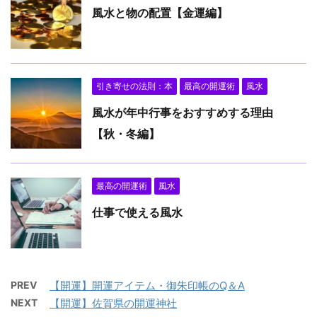
風水と物の配置【金運編】
引き寄せの法則：本
最高の開運術
風水
風水が年中行事をおすすめする理由
【秋・冬編】
最高の開運術
風水
仕事で使える風水
PREV
【開運】開運アイテム・御朱印帳のQ＆A
NEXT
【開運】佐賀県の開運神社