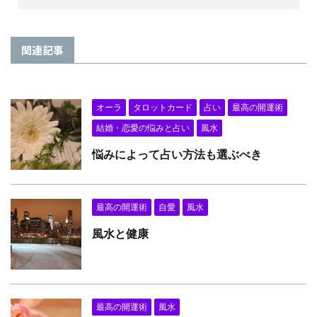
関連記事
オーラ
タロットカード
占い
最高の開運術
結婚・恋愛の悩みと占い
風水
悩みによって占い方法も選ぶべき
最高の開運術
自愛
風水
風水と健康
最高の開運術
風水