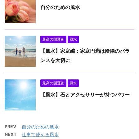
自分のための風水
最高の開運術
風水
【風水】家庭編：家庭円満は陰陽のバラ
ンスを大切に
最高の開運術
風水
【風水】石とアクセサリーが持つパワー
PREV
自分のための風水
NEXT
仕事で使える風水