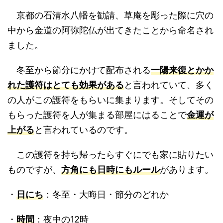
京都の石清水八幡を勧請、草庵を彫った際に穴の
中から金道の阿弥陀仏が出てきたことから命名され
ました。
冬至から節分にかけて配布される
一陽来復とかか
れた護符はとても効果がある
と言われていて、多く
の人がこの護符をもらいに集まります。そしてその
もらった護符を人が集まる部屋にはることで
金運が
上がる
と言われているのです。
この護符を持ち帰ったらすぐにでも家に貼りたい
ものですが、
方角にも日時にもルール
があります。
・
日にち
：冬至・大晦日・節分のどれか
・
時間
：夜中の12時