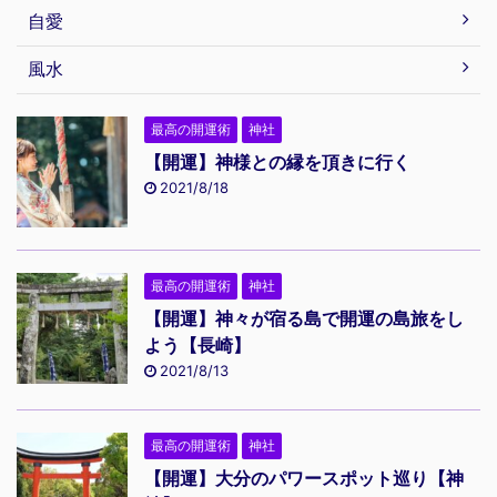
自愛
風水
最高の開運術
神社
【開運】神様との縁を頂きに行く
2021/8/18
最高の開運術
神社
【開運】神々が宿る島で開運の島旅をし
よう【長崎】
2021/8/13
最高の開運術
神社
【開運】大分のパワースポット巡り【神