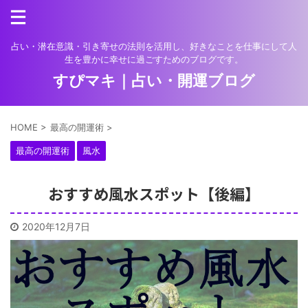
占い・潜在意識・引き寄せの法則を活用し、好きなことを仕事にして人
生を豊かに幸せに過ごすためのブログです。
すぴマキ｜占い・開運ブログ
HOME
>
最高の開運術
>
最高の開運術
風水
おすすめ風水スポット【後編】
2020年12月7日