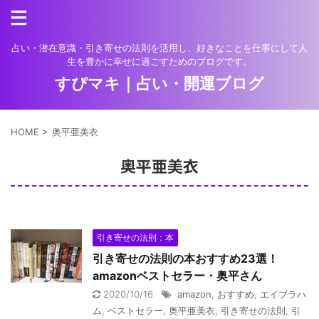
占い・潜在意識・引き寄せの法則を活用し、好きなことを仕事にして人
生を豊かに幸せに過ごすためのブログです。
すぴマキ｜占い・開運ブログ
HOME
>
奥平亜美衣
奥平亜美衣
引き寄せの法則：本
引き寄せの法則の本おすすめ23選！
amazonベストセラー・奥平さん
2020/10/16
amazon
,
おすすめ
,
エイブラハ
ム
,
ベストセラー
,
奥平亜美衣
,
引き寄せの法則
,
引