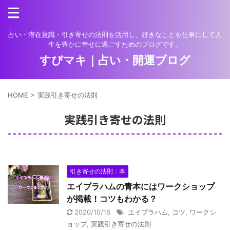
占い・潜在意識・引き寄せの法則を活用し、好きなことを仕事にして人
生を豊かに幸せに過ごすためのブログです。
すぴマキ｜占い・開運ブログ
HOME
>
実践引き寄せの法則
実践引き寄せの法則
引き寄せの法則：本
エイブラハムの青本にはワークショップ
が掲載！コツもわかる？
2020/10/16
エイブラハム
,
コツ
,
ワークシ
ョップ
,
実践引き寄せの法則