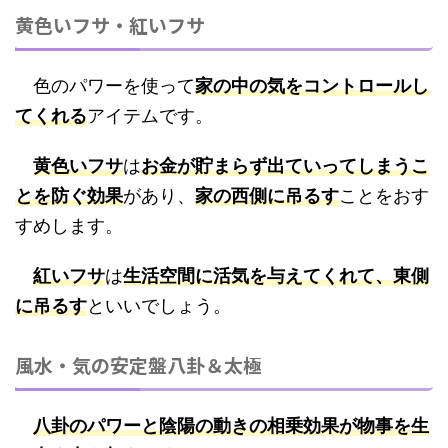
黄色いフサ・紅いフサ
色のパワーを使って
家の中の気をコントロールし
てくれる
アイテムです。
黄色いフサ
は
お金が貯まらず出ていってしまうこ
とを防ぐ効果
があり、
家の西側に吊るす
ことをおす
すめします。
紅いフサ
は
生活空間に活気を与えてくれて、東側
に吊るす
といいでしょう。
風水・気の安定盤八卦＆太極
八卦のパワーと陰陽の動きの相乗効果が物事を生