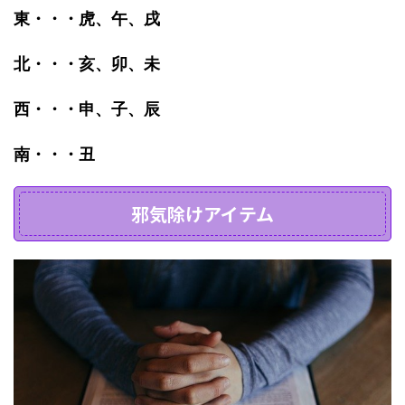
東・・・虎、午、戌
北・・・亥、卯、未
西・・・申、子、辰
南・・・丑
邪気除けアイテム