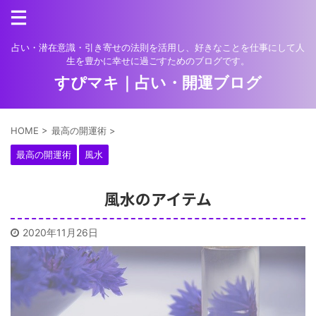
占い・潜在意識・引き寄せの法則を活用し、好きなことを仕事にして人
生を豊かに幸せに過ごすためのブログです。
すぴマキ｜占い・開運ブログ
HOME
>
最高の開運術
>
最高の開運術
風水
風水のアイテム
2020年11月26日