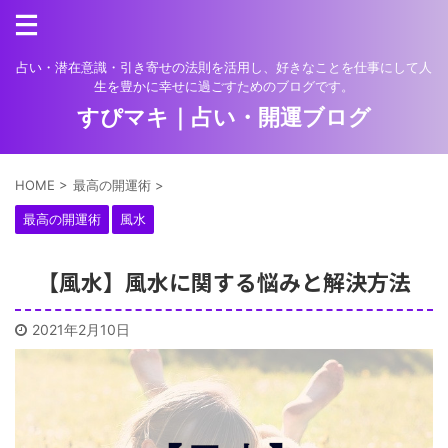
占い・潜在意識・引き寄せの法則を活用し、好きなことを仕事にして人
生を豊かに幸せに過ごすためのブログです。
すぴマキ｜占い・開運ブログ
HOME
>
最高の開運術
>
最高の開運術
風水
【風水】風水に関する悩みと解決方法
2021年2月10日