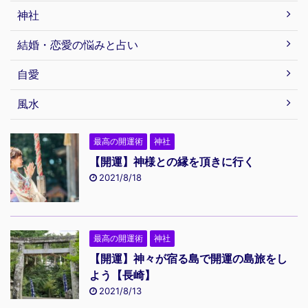
神社
結婚・恋愛の悩みと占い
自愛
風水
最高の開運術
神社
【開運】神様との縁を頂きに行く
2021/8/18
最高の開運術
神社
【開運】神々が宿る島で開運の島旅をし
よう【長崎】
2021/8/13