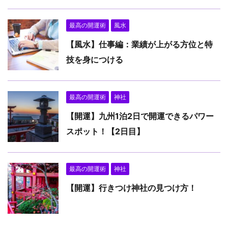
最高の開運術
風水
【風水】仕事編：業績が上がる方位と特
技を身につける
最高の開運術
神社
【開運】九州1泊2日で開運できるパワー
スポット！【2日目】
最高の開運術
神社
【開運】行きつけ神社の見つけ方！