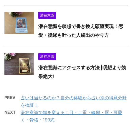
潜在意識
潜在意識を瞑想で書き換え願望実現！恋
愛・復縁も叶った人続出のやり方
潜在意識
潜在意識にアクセスする方法 |瞑想より効
果絶大!
PREV
占いは当たるのか？自分の体験から占い別の得意分野
を検証！
NEXT
潜在意識で顔を変える！目・二重・輪郭・唇・可愛
く・骨格・199式