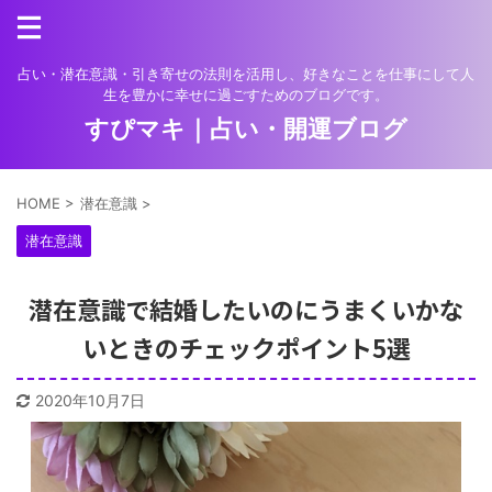
占い・潜在意識・引き寄せの法則を活用し、好きなことを仕事にして人
生を豊かに幸せに過ごすためのブログです。
すぴマキ｜占い・開運ブログ
HOME
>
潜在意識
>
潜在意識
潜在意識で結婚したいのにうまくいかな
いときのチェックポイント5選
2020年10月7日