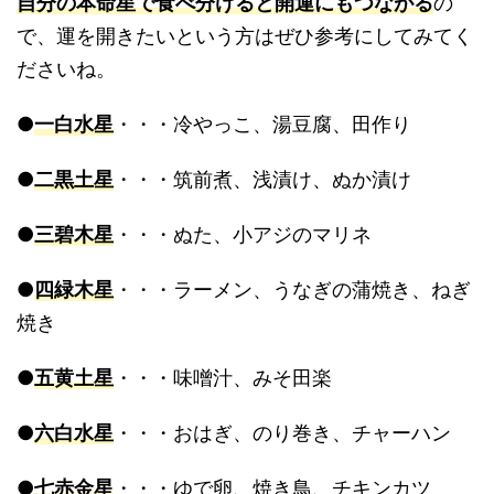
自分の本命星で食べ分けると開運にもつながる
の
で、運を開きたいという方はぜひ参考にしてみてく
ださいね。
●
一白水星
・・・冷やっこ、湯豆腐、田作り
●
二黒土星
・・・筑前煮、浅漬け、ぬか漬け
●
三碧木星
・・・ぬた、小アジのマリネ
●
四緑木星
・・・ラーメン、うなぎの蒲焼き、ねぎ
焼き
●
五黄土星
・・・味噌汁、みそ田楽
●
六白水星
・・・おはぎ、のり巻き、チャーハン
●
七赤金星
・・・ゆで卵、焼き鳥、チキンカツ