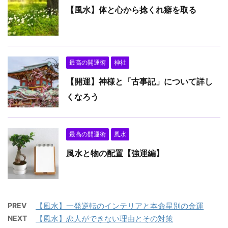
【風水】体と心から捻くれ癖を取る
最高の開運術
神社
【開運】神様と「古事記」について詳し
くなろう
最高の開運術
風水
風水と物の配置【強運編】
PREV
【風水】一発逆転のインテリアと本命星別の金運
NEXT
【風水】恋人ができない理由とその対策