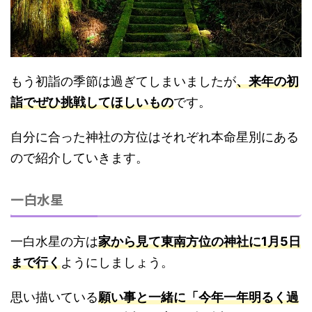
もう初詣の季節は過ぎてしまいましたが
、来年の初
詣でぜひ挑戦してほしいもの
です。
自分に合った神社の方位はそれぞれ本命星別にある
ので紹介していきます。
一白水星
一白水星の方は
家から見て東南方位の神社に1月5日
まで行く
ようにしましょう。
思い描いている
願い事と一緒に「今年一年明るく過