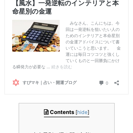
Contents
[
hide
]