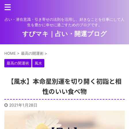
占い・潜在意識・引き寄せの法則を活用し、好きなことを仕事にして人
生を豊かに幸せに過ごすためのブログです。
すぴマキ｜占い・開運ブログ
HOME
>
最高の開運術
>
最高の開運術
風水
【風水】本命星別運を切り開く初詣と相
性のいい食べ物
2021年1月28日