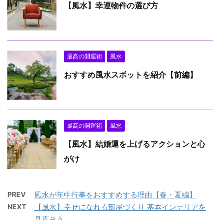
【風水】幸運物件の選び方
最高の開運術
風水
おすすめ風水スポットを紹介【前編】
最高の開運術
風水
【風水】結婚運を上げるアクションと心
がけ
PREV
風水が年中行事をおすすめする理由【春・夏編】
NEXT
【風水】幸せになれる部屋づくり 基本インテリアを
見直そう