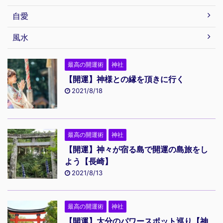
自愛
風水
最高の開運術
神社
【開運】神様との縁を頂きに行く
2021/8/18
最高の開運術
神社
【開運】神々が宿る島で開運の島旅をし
よう【長崎】
2021/8/13
最高の開運術
神社
【開運】大分のパワースポット巡り【神