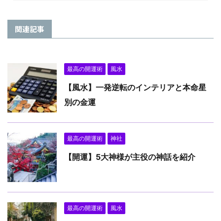
関連記事
最高の開運術
風水
【風水】一発逆転のインテリアと本命星
別の金運
最高の開運術
神社
【開運】5大神様が主役の神話を紹介
最高の開運術
風水