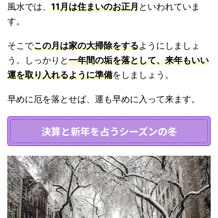
風水では、
11月は住まいのお正月
といわれていま
す。
そこで
この月は家の大掃除をする
ようにしましょ
う。しっかりと
一年間の垢を落として、来年もいい
運を取り入れるように準備
をしましょう。
早めに厄を落とせば、運も早めに入って来ます。
決算と新年を占うシーズンの冬