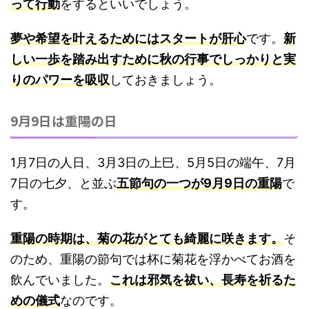
って行動
をするといいでしょう。
夢や希望を叶えるためにはスタートが肝心
です。
新
しい一歩を踏み出すために秋の行事でしっかりと実
りのパワーを吸収
しておきましょう。
9月9日は重陽の日
1月7日の人日、3月3日の上巳、5月5日の端午、7月
7日の七夕、と並ぶ
五節句の一つが9月9日の重陽
で
す。
重陽の時期は、菊の花がとても綺麗に咲きます。
そ
のため、重陽の節句では杯に菊花を浮かべてお酒を
飲んでいました。
これは邪気を祓い、長寿を祈るた
めの儀式
なのです。