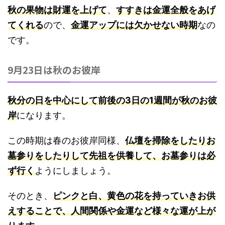
秋の果物は財運を上げて
、
すすきは金運全般をあげ
てくれる
ので、
金運アップには欠かせない時期
なの
です。
9月23日は秋のお彼岸
秋分の日を中心にして前後の3日の1週間が秋のお彼
岸
になります。
この時期は春のお彼岸同様、
仏壇を掃除をしたりお
墓参りをしたりして先祖を供養して、お墓参りは必
ず行く
ようにしましょう。
そのとき、
ピンクと白、黄色の花を持っていきお供
えすることで、人間関係や金運など様々な運が上が