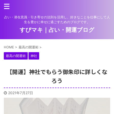
占い・潜在意識・引き寄せの法則を活用し、好きなことを仕事にして人
生を豊かに幸せに過ごすためのブログです。
すぴマキ｜占い・開運ブログ
HOME
>
最高の開運術
>
最高の開運術
神社
【開運】神社でもらう御朱印に詳しくな
ろう
2021年7月27日