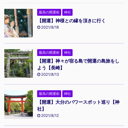
最高の開運術
神社
【開運】神様との縁を頂きに行く
2021/8/18
最高の開運術
神社
【開運】神々が宿る島で開運の島旅をし
よう【長崎】
2021/8/13
最高の開運術
神社
【開運】大分のパワースポット巡り【神
社】
2021/8/12