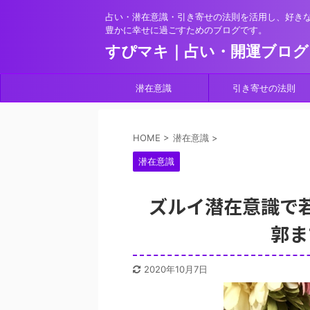
占い・潜在意識・引き寄せの法則を活用し、好き
豊かに幸せに過ごすためのブログです。
すぴマキ｜占い・開運ブログ
潜在意識
引き寄せの法則
HOME
>
潜在意識
>
潜在意識
ズルイ潜在意識で
郭ま
2020年10月7日