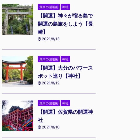
最高の開運術
神社
【開運】神々が宿る島で
開運の島旅をしよう【長
崎】
2021/8/13
最高の開運術
神社
【開運】大分のパワース
ポット巡り【神社】
2021/8/12
最高の開運術
神社
【開運】佐賀県の開運神
社
2021/8/10