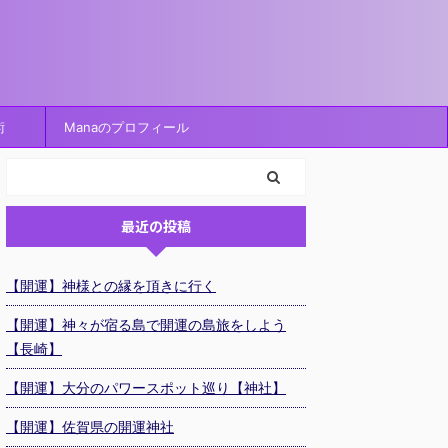
術
Manaのプロフィール
最近の投稿
【開運】神様との縁を頂きに行く
【開運】神々が宿る島で開運の島旅をしよう
【長崎】
【開運】大分のパワースポット巡り【神社】
【開運】佐賀県の開運神社