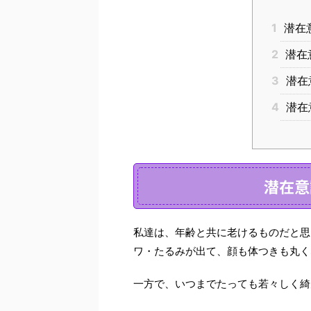
1
潜在
2
潜在
3
潜在
4
潜在
潜在意
私達は、年齢と共に老けるものだと思
ワ・たるみが出て、顔も体つきも丸く
一方で、いつまでたっても若々しく綺