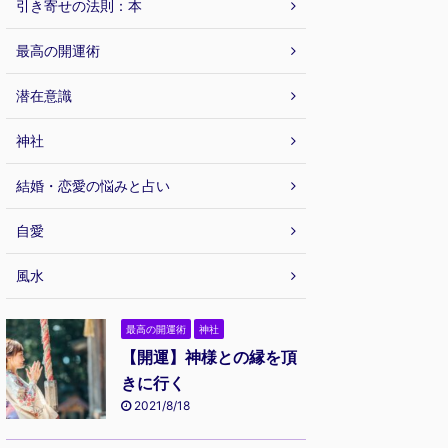
引き寄せの法則：本
最高の開運術
潜在意識
神社
結婚・恋愛の悩みと占い
自愛
風水
最高の開運術
神社
【開運】神様との縁を頂
きに行く
2021/8/18