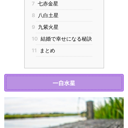
7
七赤金星
8
八白土星
9
九紫火星
10
結婚で幸せになる秘訣
11
まとめ
一白水星