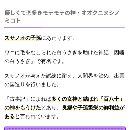
優しくて恋多きモテモテの神・オオクニヌシノ
ミコト
スサノオの子孫
にあたります。
ワニに毛をむしられた白うさぎを助けた神話「因幡
の白うさぎ」で有名です。
スサノオが与えた試練に耐え、人間界を治め、出雲
の国造りを行いました。
「古事記」によれば
多くの女神と結ばれ「百八十」
の神をもうけた
とあり、
良縁や子孫繁栄の御利益が
ある
と言われています。