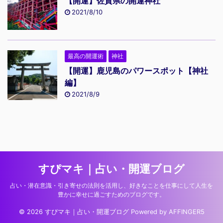
【開運】佐賀県の開運神社
2021/8/10
最高の開運術
神社
【開運】鹿児島のパワースポット【神社
編】
2021/8/9
すぴマキ｜占い・開運ブログ
占い・潜在意識・引き寄せの法則を活用し、好きなことを仕事にして人生を
豊かに幸せに過ごすためのブログです。
© 2026 すぴマキ｜占い・開運ブログ Powered by
AFFINGER5