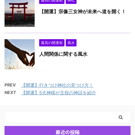
最高の開運術
神社
【開運】宗像三女神が未来へ道を開く！
最高の開運術
風水
人間関係に関する風水
PREV
【開運】行きつけ神社の見つけ方！
NEXT
【開運】5大神様が主役の神話を紹介
最近の投稿