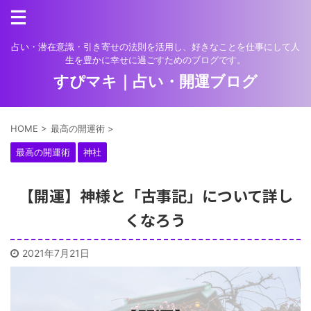
占い・潜在意識・引き寄せの法則を活用し、好きなことを仕事にして人
生を豊かに幸せに過ごすためのブログです。
すぴマキ｜占い・開運ブログ
HOME
>
最高の開運術
>
最高の開運術
神社
【開運】神様と「古事記」について詳し
くなろう
2021年7月21日