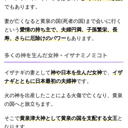
でもあります。
妻が亡くなると黄泉の国(死者の国)まで会いに行く
という
愛情の持ち主で、夫婦円満、子孫繁栄、長
寿、さらに厄除けのパワー
もあります。
多くの神を生んだ女神・イザナミノミコト
イザナギの妻として
神や日本を生んだ女神
で、
イザ
ナギとともに日本最初の夫婦神
です。
火の神を出産したことによる火傷で亡くなり、黄泉
の国へと旅立ちます。
そこで
黄泉津大神として黄泉の国を支配する女王
と
なります。