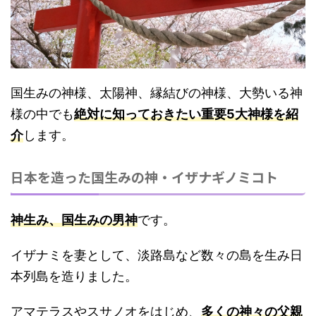
国生みの神様、太陽神、縁結びの神様、大勢いる神
様の中でも
絶対に知っておきたい重要5大神様を紹
介
します。
日本を造った国生みの神・イザナギノミコト
神生み、国生みの男神
です。
イザナミを妻として、淡路島など数々の島を生み日
本列島を造りました。
アマテラスやスサノオをはじめ、
多くの神々の父親