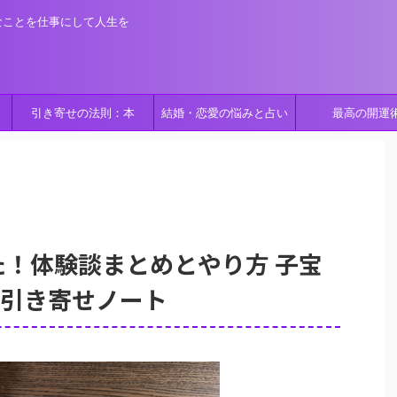
なことを仕事にして人生を
引き寄せの法則：本
結婚・恋愛の悩みと占い
最高の開運
！体験談まとめとやり方 子宝
 引き寄せノート