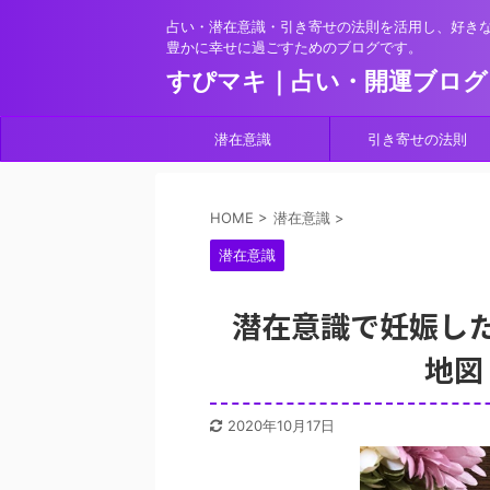
占い・潜在意識・引き寄せの法則を活用し、好き
豊かに幸せに過ごすためのブログです。
すぴマキ｜占い・開運ブログ
潜在意識
引き寄せの法則
HOME
>
潜在意識
>
潜在意識
潜在意識で妊娠した
地図
2020年10月17日