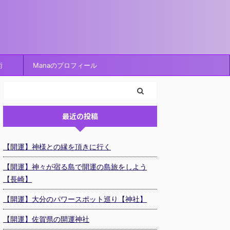
術
Manaのプロフィール
最近の投稿
【開運】神様との縁を頂きに行く
【開運】神々が宿る島で開運の島旅をしよう
【長崎】
【開運】大分のパワースポット巡り【神社】
【開運】佐賀県の開運神社