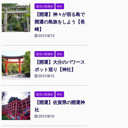
最高の開運術
神社
【開運】神々が宿る島で
開運の島旅をしよう【長
崎】
2021/8/13
最高の開運術
神社
【開運】大分のパワース
ポット巡り【神社】
2021/8/12
最高の開運術
神社
【開運】佐賀県の開運神
社
2021/8/10