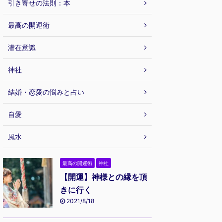
引き寄せの法則：本
最高の開運術
潜在意識
神社
結婚・恋愛の悩みと占い
自愛
風水
最高の開運術
神社
【開運】神様との縁を頂
きに行く
2021/8/18