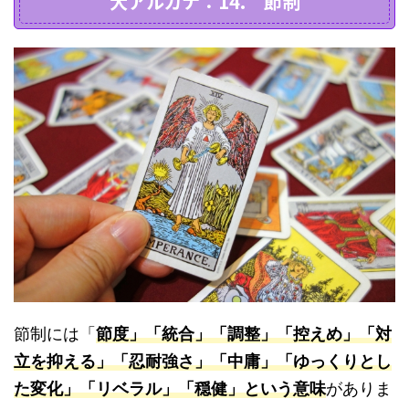
大アルカナ：14. 節制
節制には「
節度」「統合」「調整」「控えめ」「対
立を抑える」「忍耐強さ」「中庸」「ゆっくりとし
た変化」「リベラル」「穏健」という意味
がありま