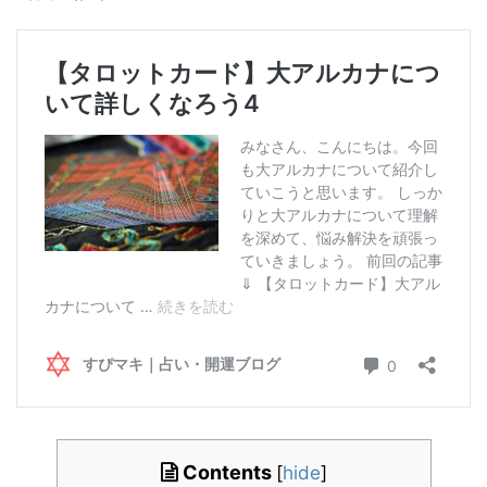
Contents
[
hide
]