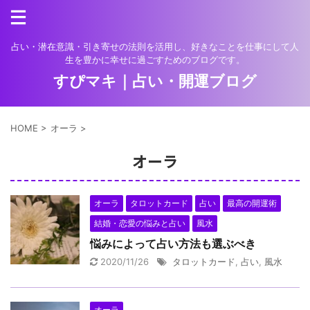
占い・潜在意識・引き寄せの法則を活用し、好きなことを仕事にして人
生を豊かに幸せに過ごすためのブログです。
すぴマキ｜占い・開運ブログ
HOME
>
オーラ
>
オーラ
オーラ
タロットカード
占い
最高の開運術
結婚・恋愛の悩みと占い
風水
悩みによって占い方法も選ぶべき
2020/11/26
タロットカード
,
占い
,
風水
オーラ