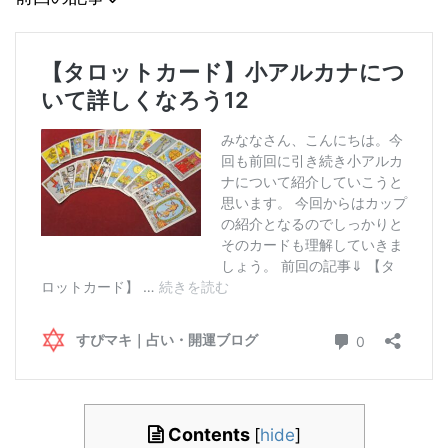
Contents
[
hide
]